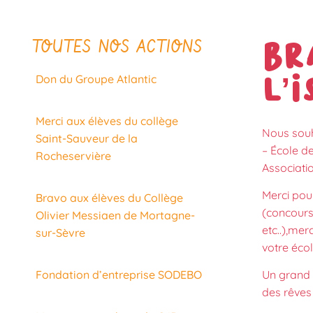
TOUTES NOS ACTIONS
Br
l’
Don du Groupe Atlantic
Merci aux élèves du collège
Nous souh
Saint-Sauveur de la
– École d
Rocheservière
Associati
Merci pour
Bravo aux élèves du Collège
(concours
Olivier Messiaen de Mortagne-
etc..),mer
sur-Sèvre
votre écol
Fondation d’entreprise SODEBO
Un grand 
des rêves