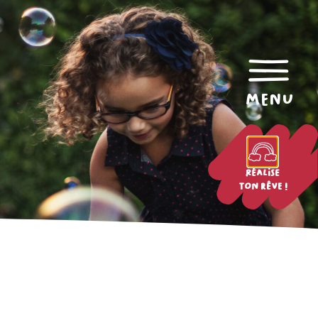
menu
Réalise
ton rêve !