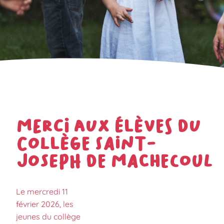
Merci aux élèves du
Collège Saint-
Joseph de Machecoul
Le mercredi 11
février 2026, les
jeunes du collège