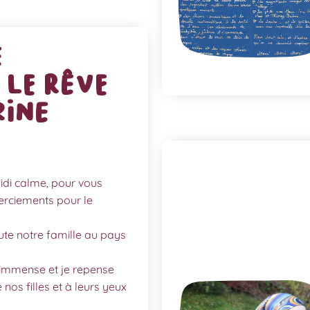
e
le rêve
rine
midi calme, pour vous
erciements pour le
oute notre famille au pays
t immense et je repense
 nos filles et à leurs yeux