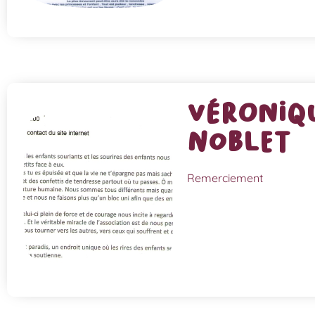
Véroniq
Noblet
Remerciement