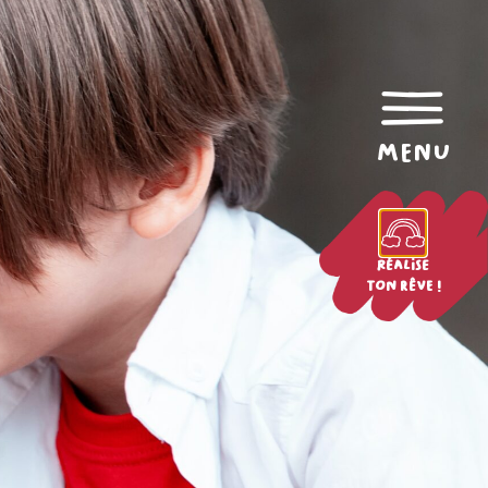
menu
Réalise
ton rêve !