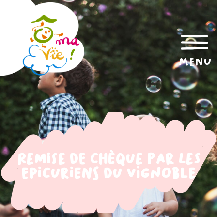
menu
Remise de chèque par Les
Epicuriens du Vignoble