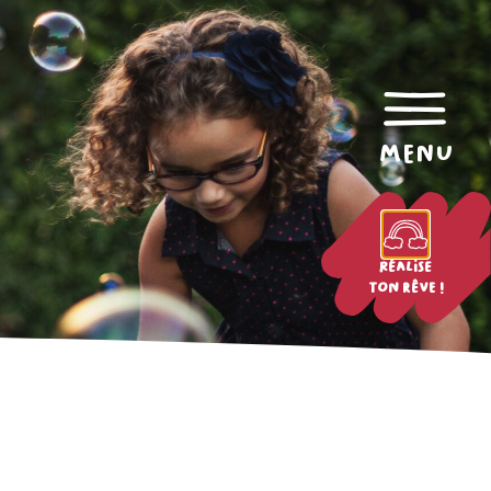
menu
Réalise
ton rêve !