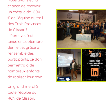
Nous avons eu la
chance de recevoir
un chèque de 1800
€ de l’équipe du trail
des Trois Provinces
de Clisson !
L’épreuve s’est
tenue en septembre
dernier, et grâce à
l’ensemble des
participants, ce don
permettra à de
nombreux enfants
de réaliser leur rêve.
Un grand merci à
toute l’équipe du
RCN de Clisson.