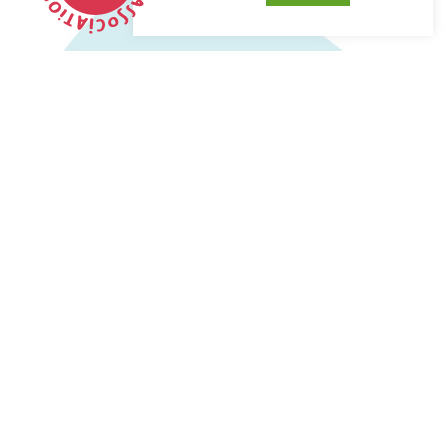
917
RÊVES D'ENFANTS RÉALISÉS*