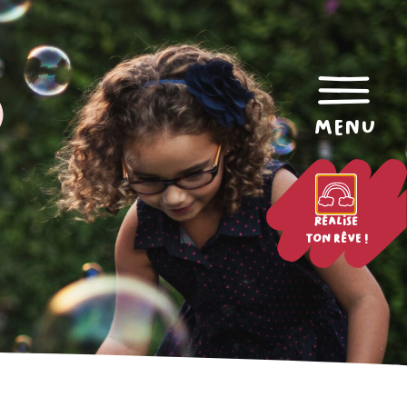
menu
Réalise
ton rêve !