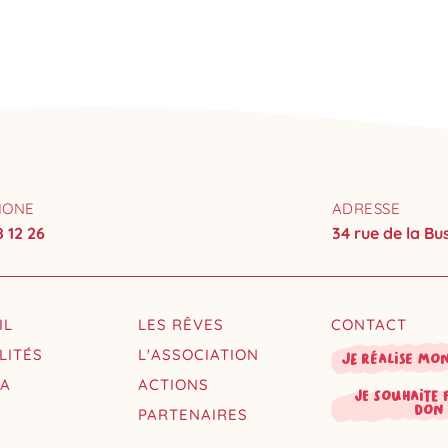
HONE
ADRESSE
8 12 26
34 rue de la B
IL
LES RÊVES
CONTACT
LITÉS
L'ASSOCIATION
Je réalise mo
DA
ACTIONS
je souhaite 
don
PARTENAIRES