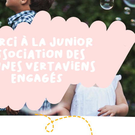
rci à la junior
ssociation des
nes Vertaviens
Engagés