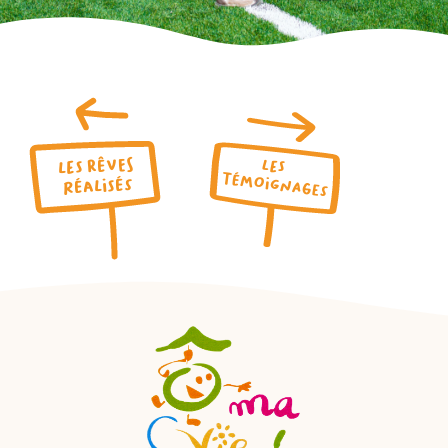
Les rêves
Les
Témoignages
Réalisés