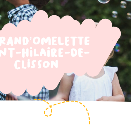
 Rand’Omelette
int-Hilaire-de-
Clisson