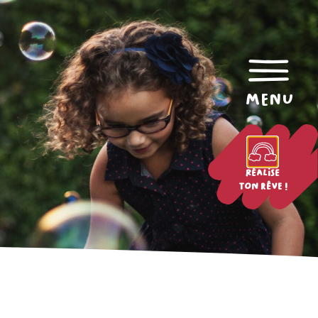
menu
Réalise
ton rêve !