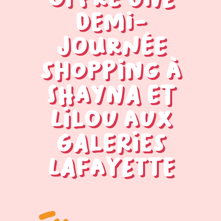
demi-
journée
shopping à
Shayna et
Lilou aux
Galeries
Lafayette