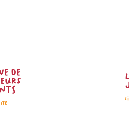
ve de
ieurs
nts
L
uite