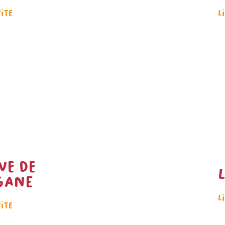
uite
L
ve de
gane
L
uite