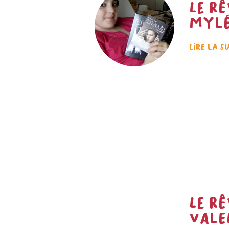
Le rê
Mylé
Lire la s
Le rê
Vale