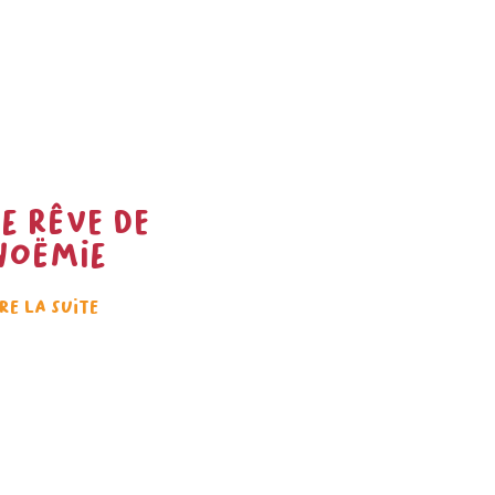
Le rêve de
Noëmie
ire la suite