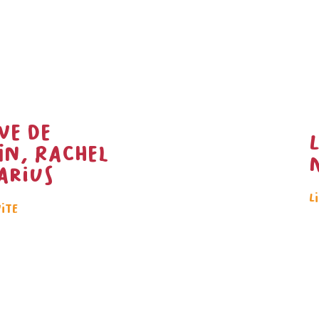
ve de
in, Rachel
arius
L
uite