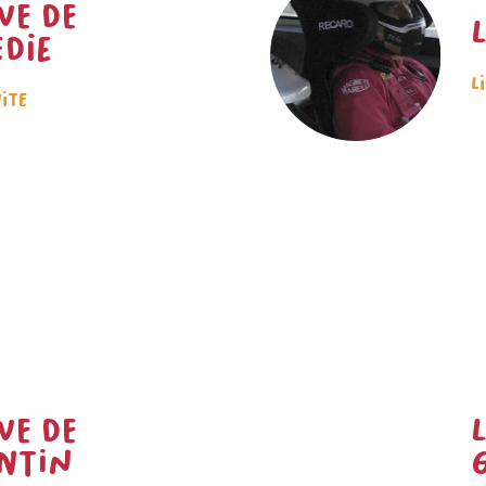
ve de
die
L
uite
ve de
ntin