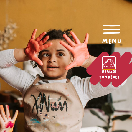
menu
Réalise
ton rêve !