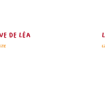
ve de Léa
uite
L