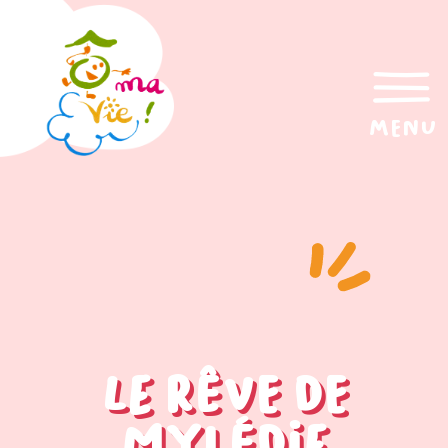
menu
Le rêve de
Mylédie