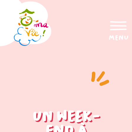
menu
Un week-
end à