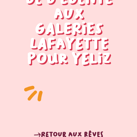
aux
Galeries
Lafayette
pour Yeliz
Retour aux rêves