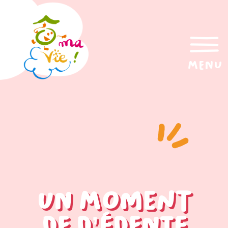
menu
Un moment
de d’édente