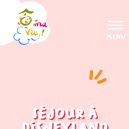
menu
Séjour à
Disneyland