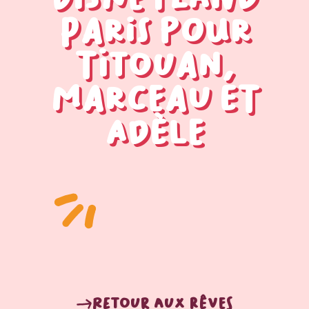
Paris pour
Titouan,
Marceau et
Adèle
Retour aux rêves