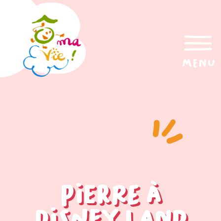
menu
Pierre à
Disney land