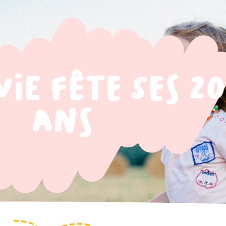
ie fête ses 20
ans