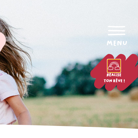
menu
Réalise
ton rêve !