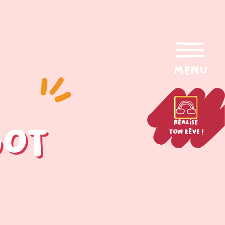
menu
Réalise
got
ton rêve !