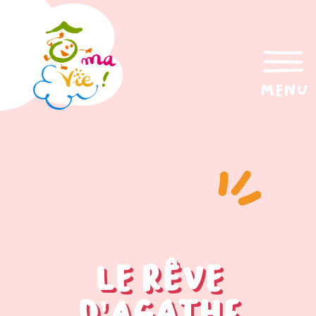
menu
le rêve
d’Agathe