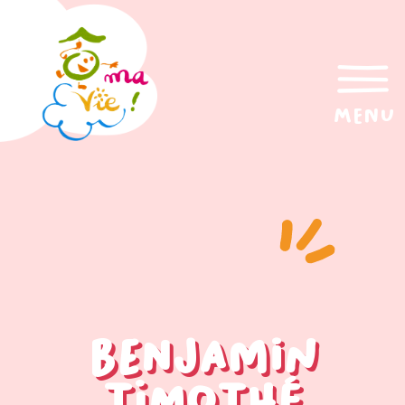
menu
Benjamin
Timothé