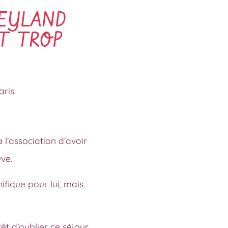
NEYLAND
IT TROP
ris.
l’association d’avoir
ve.
fique pour lui, mais
êt d’oublier ce séjour