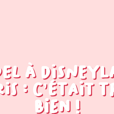
el à Disney
is : C’était 
bien !