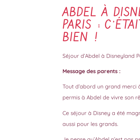
ABDEL À DIS
PARIS : C’ÉTA
BIEN !
Séjour d’Abdel à Disneyland Pa
Message des parents :
Tout d’abord un grand merci à 
permis à Abdel de vivre son rê
Ce séjour à Disney a été magni
aussi pour les grands.
Je pense qu’Abdel n’est pas pr