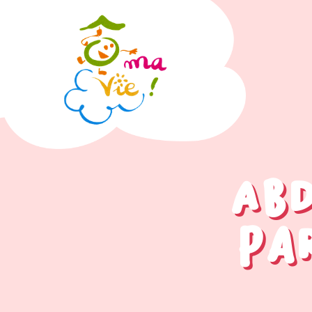
Abd
Par