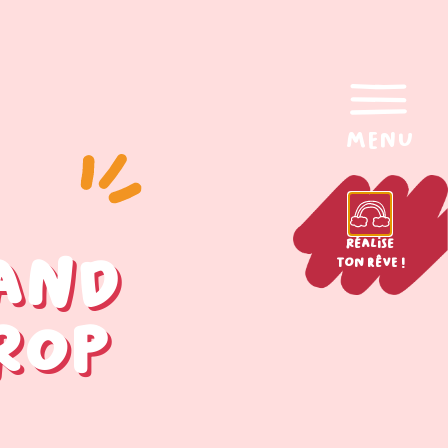
menu
Réalise
land
ton rêve !
trop